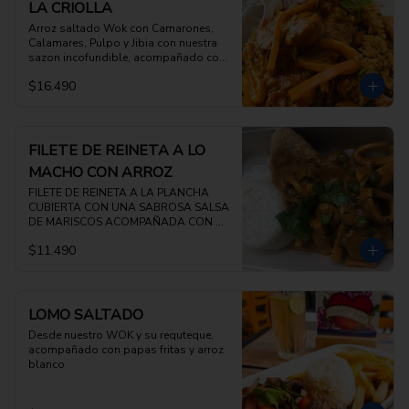
LA CRIOLLA
Arroz saltado Wok con Camarones, 
Calamares, Pulpo y Jibia con nuestra 
sazon incofundible, acompañado con 
salsa criolla
$16.490
FILETE DE REINETA A LO
MACHO CON ARROZ
FILETE DE REINETA A LA PLANCHA 
CUBIERTA CON UNA SABROSA SALSA 
DE MARISCOS ACOMPAÑADA CON 
ARROZ BLANCO
$11.490
LOMO SALTADO
Desde nuestro WOK y su requteque, 
acompañado con papas fritas y arroz 
blanco