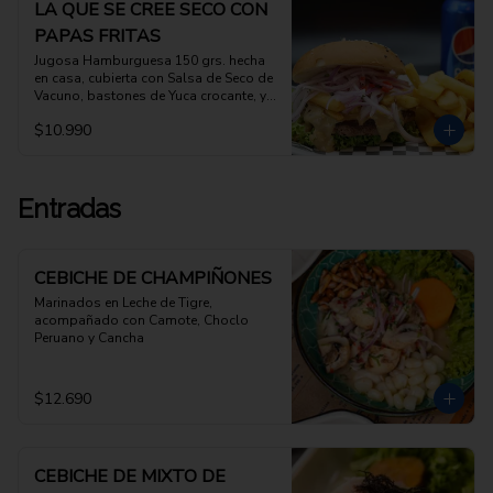
LA QUE SE CREE SECO CON
PAPAS FRITAS
Jugosa Hamburguesa 150 grs. hecha 
en casa, cubierta con Salsa de Seco de 
Vacuno, bastones de Yuca crocante, y 
Salsa Criolla, acompanada con papas 
$10.990
fritas
Entradas
CEBICHE DE CHAMPIÑONES
Marinados en Leche de Tigre, 
acompañado con Camote, Choclo 
Peruano y Cancha
$12.690
CEBICHE DE MIXTO DE