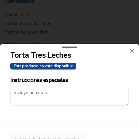
Conócenos
¡Conócenos!
Términos y condiciones
Política de privacidad
Redes sociales
Torta Tres Leches
Instagram
Este producto no esta disponible
Facebook
Instrucciones especiales
Mi cuenta
Pedir
Iniciar sesión
Powered by
Este producto no esta disponible