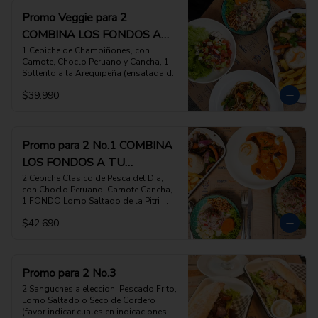
Promo Veggie para 2
COMBINA LOS FONDOS A
TU ELECCION
1 Cebiche de Champiñones, con 
Camote, Choclo Peruano y Cancha, 1 
Solterito a la Arequipeña (ensalada de 
habas verdes, queso fresco, rocoto y 
$39.990
aceitunas), 1  FONDO Tallarin Saltado 
Veggie, con Brocoli, fondos de 
alcachofa, tomate, cebolla, 1 FONDO 
Saltado de Verduras, como nuestro 
Lomo Saltado pero solo con Verduras, 
Promo para 2 No.1 COMBINA
arroz y papas fritas 

LOS FONDOS A TU
ESCOGE 2 PLATOS DE FONDO DE TU 
ELECCION, (favor indicar cuales en las 
ELECCION
2 Cebiche Clasico de Pesca del Dia, 
INSTRUCCIONES ESPECIALES)
con Choclo Peruano, Camote Cancha,  
1 FONDO Lomo Saltado de la Pitri 
Mitri,  1 FONDO Sabrozon Picante de 
$42.690
Camarones con Arroz blanco

ESCOGE 2 PLATOS DE FONDO DE TU 
ELECCION, (favor indicar cuales en las 
INSTRUCCIONES ESPECIALES)
Promo para 2 No.3
2 Sanguches a eleccion, Pescado Frito, 
Lomo Saltado o Seco de Cordero 
(favor indicar cuales en indicaciones 