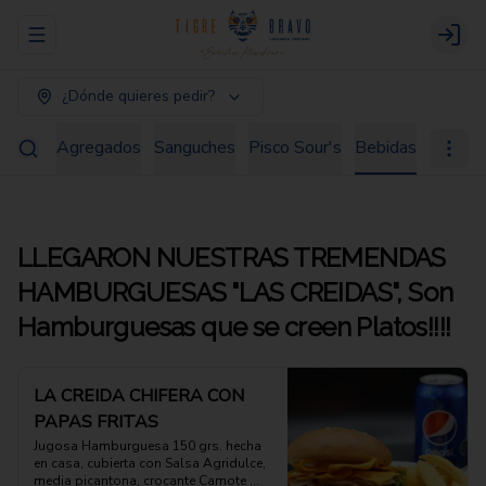
Abrir menu de navegación
Login
¿Dónde quieres pedir?
 Fondo
Agregados
Sanguches
Pisco Sour's
Bebidas
LLEGARON NUESTRAS TREMENDAS
HAMBURGUESAS "LAS CREIDAS", Son
Hamburguesas que se creen Platos!!!!
LA CREIDA CHIFERA CON
PAPAS FRITAS
Jugosa Hamburguesa 150 grs. hecha 
en casa, cubierta con Salsa Agridulce, 
media picantona, crocante Camote 