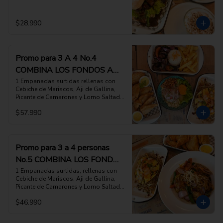
especiales), y 2 Suspiros de Limeña
$28.990
Promo para 3 A 4 No.4
COMBINA LOS FONDOS A
TU ELECCION
1 Empanadas surtidas rellenas con 
Cebiche de Mariscos, Aji de Gallina, 
Picante de Camarones y Lomo Saltado, 
y Salsa Huancaina,  1 Cebiche de pesca 
$57.990
del dia, con Cholco Peruano, Camote y 
Cancha,  1 FONDOLomo Saltado de la 
Pitri Mitri, O 1 FONDO Arroz Chaufa 
montado con Jugosa tortilla de 
ESCOGE 2 PLATOS DE FONDO DE TU 
Promo para 3 a 4 personas
ELECCION, (favor indicar cuales en las 
No.5 COMBINA LOS FONDOS
INSTRUCCIONES ESPECIALES)
A TU ELECCION
1 Empanadas surtidas, rellenas con 
Cebiche de Mariscos, Aji de Gallina, 
Picante de Camarones y Lomo Saltado,  
1 FONDOTallarin Saltado con Pollo y 
$46.990
vegetales, O 1 FONDO Arroz Chaufa 
montado con jugosa tortilla de 
ESCOGE 2 PLATOS DE FONDO DE TU 