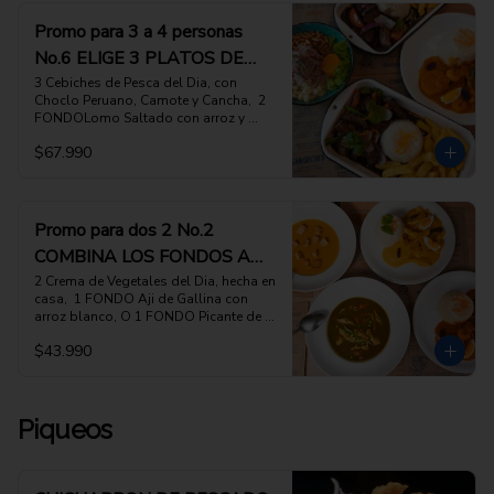
ELECCION, (favor indicar cuales en las 
INSTRUCCIONES ESPECIALES)
Promo para 3 a 4 personas
No.6 ELIGE 3 PLATOS DE
FONDO A TU ELECCION
3 Cebiches de Pesca del Dia, con 
Choclo Peruano, Camote y Cancha,  2 
FONDOLomo Saltado con arroz y 
papas fritas, de la Pitri Mitri, O 1 
$67.990
FONDO Picante de Camarones con 
Arroz blanco

ESCOGE 3 PLATOS DE FONDO DE TU 
ELECCION, (favor indicar cuales en las 
INSTRUCCIONES ESPECIALES)
Promo para dos 2 No.2
COMBINA LOS FONDOS A
TU ELECCION
2 Crema de Vegetales del Dia, hecha en 
casa,  1 FONDO Aji de Gallina con 
arroz blanco, O 1 FONDO Picante de 
Camarones con arroz ESCOGE 2 
$43.990
PLATOS DE FONDO DE TU ELECCION, 
(favor indicar cuales en las 
INSTRUCCIONES ESPECIALES)
Piqueos