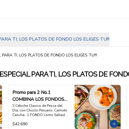
PARA TI, LOS PLATOS DE FONDO LOS ELIGES TU!!!
 PARA TI, LOS PLATOS DE FONDO LOS ELIGES TU!!!
ESPECIAL PARA TI, LOS PLATOS DE FONDO
Promo para 2 No.1
COMBINA LOS FONDOS
A TU ELECCION
2 Cebiche Clasico de Pesca del 
Dia, con Choclo Peruano, Camote 
Cancha,  1 FONDO Lomo Saltado 
de la Pitri Mitri,  1 FONDO 
$42.690
Sabrozon Picante de Camarones 
con Arroz blanco
