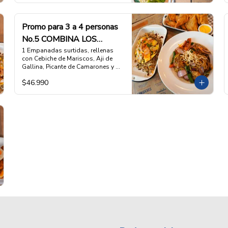
ESCOGE 2 PLATOS DE FONDO DE 
TU ELECCION, (favor indicar cuales 
en las INSTRUCCIONES 
Promo para 3 a 4 personas
ESPECIALES)
No.5 COMBINA LOS
FONDOS A TU ELECCION
1 Empanadas surtidas, rellenas 
con Cebiche de Mariscos, Aji de 
Gallina, Picante de Camarones y 
Lomo Saltado,  1 FONDOTallarin 
$46.990
Saltado con Pollo y vegetales, O 1 
FONDO Arroz Chaufa montado 
con jugosa tortilla de ESCOGE 2 
PLATOS DE FONDO DE TU 
ELECCION, (favor indicar cuales en 
las INSTRUCCIONES ESPECIALES)