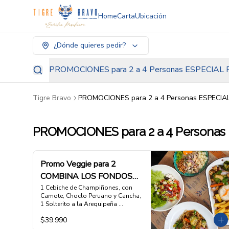
Home
Carta
Ubicación
¿Dónde quieres pedir?
PROMOCIONES para 2 a 4 Personas ESPECIAL 
Tigre Bravo
PROMOCIONES para 2 a 4 Personas ESPECIAL
PROMOCIONES para 2 a 4 Personas 
Promo Veggie para 2
COMBINA LOS FONDOS
A TU ELECCION
1 Cebiche de Champiñones, con 
Camote, Choclo Peruano y Cancha, 
1 Solterito a la Arequipeña 
(ensalada de habas verdes, queso 
$39.990
fresco, rocoto y aceitunas), 1  
FONDO Tallarin Saltado Veggie, 