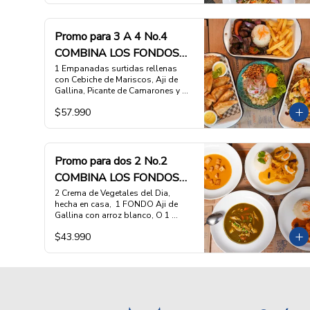
con Brocoli, fondos de alcachofa, 
tomate, cebolla, 1 FONDO Saltado 
de Verduras, como nuestro Lomo 
Promo para 3 A 4 No.4
Saltado pero solo con Verduras, 
COMBINA LOS FONDOS
arroz y papas fritas 

ESCOGE 2 PLATOS DE FONDO DE 
A TU ELECCION
1 Empanadas surtidas rellenas 
TU ELECCION, (favor indicar cuales 
con Cebiche de Mariscos, Aji de 
en las INSTRUCCIONES 
Gallina, Picante de Camarones y 
ESPECIALES)
Lomo Saltado, y Salsa Huancaina,  
$57.990
1 Cebiche de pesca del dia, con 
Cholco Peruano, Camote y Cancha,  
1 FONDOLomo Saltado de la Pitri 
Mitri, O 1 FONDO Arroz Chaufa 
montado con Jugosa tortilla de 
Promo para dos 2 No.2
ESCOGE 2 PLATOS DE FONDO DE 
COMBINA LOS FONDOS
TU ELECCION, (favor indicar cuales 
en las INSTRUCCIONES 
A TU ELECCION
2 Crema de Vegetales del Dia, 
ESPECIALES)
hecha en casa,  1 FONDO Aji de 
Gallina con arroz blanco, O 1 
FONDO Picante de Camarones con 
$43.990
arroz ESCOGE 2 PLATOS DE 
FONDO DE TU ELECCION, (favor 
indicar cuales en las 
INSTRUCCIONES ESPECIALES)