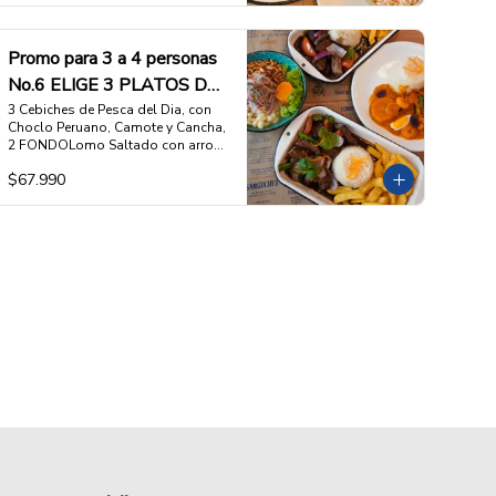
Promo para 3 a 4 personas
No.6 ELIGE 3 PLATOS DE
FONDO A TU ELECCION
3 Cebiches de Pesca del Dia, con 
Choclo Peruano, Camote y Cancha,  
2 FONDOLomo Saltado con arroz 
y papas fritas, de la Pitri Mitri, O 1 
$67.990
FONDO Picante de Camarones con 
Arroz blanco

ESCOGE 3 PLATOS DE FONDO DE 
TU ELECCION, (favor indicar cuales 
en las INSTRUCCIONES 
ESPECIALES)