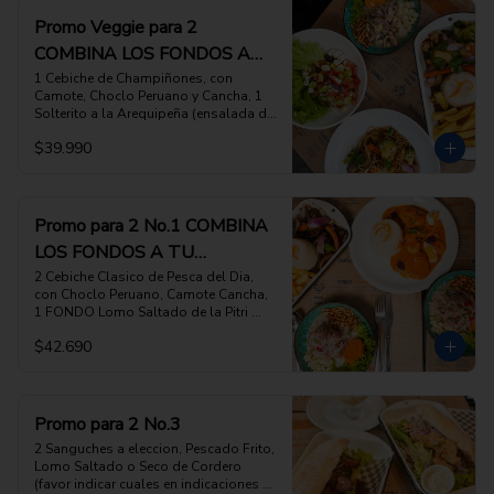
Promo Veggie para 2
COMBINA LOS FONDOS A
TU ELECCION
1 Cebiche de Champiñones, con 
Camote, Choclo Peruano y Cancha, 1 
Solterito a la Arequipeña (ensalada de 
habas verdes, queso fresco, rocoto y 
$39.990
aceitunas), 1  FONDO Tallarin Saltado 
Veggie, con Brocoli, fondos de 
alcachofa, tomate, cebolla, 1 FONDO 
Saltado de Verduras, como nuestro 
Lomo Saltado pero solo con Verduras, 
Promo para 2 No.1 COMBINA
arroz y papas fritas 

LOS FONDOS A TU
ESCOGE 2 PLATOS DE FONDO DE TU 
ELECCION, (favor indicar cuales en las 
ELECCION
2 Cebiche Clasico de Pesca del Dia, 
INSTRUCCIONES ESPECIALES)
con Choclo Peruano, Camote Cancha,  
1 FONDO Lomo Saltado de la Pitri 
Mitri,  1 FONDO Sabrozon Picante de 
$42.690
Camarones con Arroz blanco

ESCOGE 2 PLATOS DE FONDO DE TU 
ELECCION, (favor indicar cuales en las 
INSTRUCCIONES ESPECIALES)
Promo para 2 No.3
2 Sanguches a eleccion, Pescado Frito, 
Lomo Saltado o Seco de Cordero 
(favor indicar cuales en indicaciones 