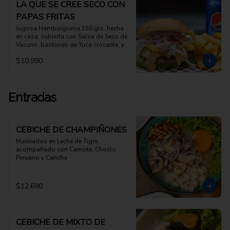
LA QUE SE CREE SECO CON
PAPAS FRITAS
Jugosa Hamburguesa 150 grs. hecha 
en casa, cubierta con Salsa de Seco de 
Vacuno, bastones de Yuca crocante, y 
Salsa Criolla, acompanada con papas 
$10.990
fritas
Entradas
CEBICHE DE CHAMPIÑONES
Marinados en Leche de Tigre, 
acompañado con Camote, Choclo 
Peruano y Cancha
$12.690
CEBICHE DE MIXTO DE