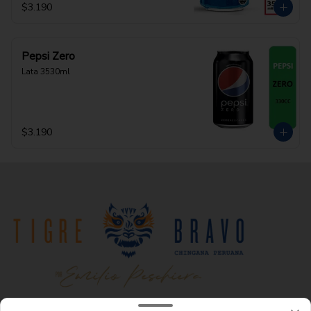
$3.190
Pepsi Zero
Lata 3530ml
$3.190