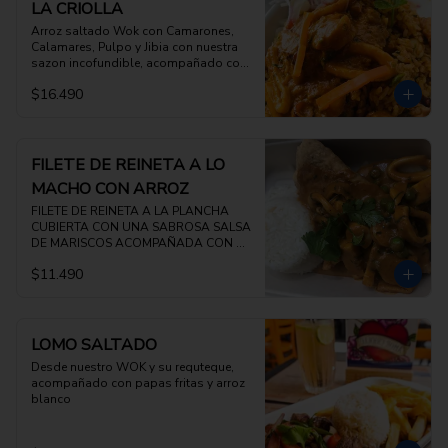
LA CRIOLLA
Arroz saltado Wok con Camarones, 
Calamares, Pulpo y Jibia con nuestra 
sazon incofundible, acompañado con 
salsa criolla
$16.490
FILETE DE REINETA A LO
MACHO CON ARROZ
FILETE DE REINETA A LA PLANCHA 
CUBIERTA CON UNA SABROSA SALSA 
DE MARISCOS ACOMPAÑADA CON 
ARROZ BLANCO
$11.490
LOMO SALTADO
Desde nuestro WOK y su requteque, 
acompañado con papas fritas y arroz 
blanco