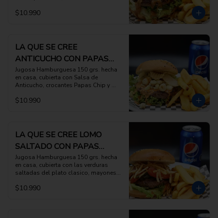
Frito y Nabo Encurtido, acompañada 
$10.990
con porcion de papas fritas
LA QUE SE CREE
ANTICUCHO CON PAPAS
FRITAS
Jugosa Hamburguesa 150 grs. hecha 
en casa, cubierta con Salsa de 
Anticucho, crocantes Papas Chip y 
Choclo Peruano, con papas fritas
$10.990
LA QUE SE CREE LOMO
SALTADO CON PAPAS
FRITAS
Jugosa Hamburguesa 150 grs. hecha 
en casa, cubierta con las verduras 
saltadas del plato clasico, mayonesa 
con jugos de saltado y papas al hilo 
$10.990
con porcion de papas fritas  
IMPERDIBLE!!!