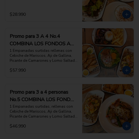
especiales), y 2 Suspiros de Limeña
$28.990
Promo para 3 A 4 No.4
COMBINA LOS FONDOS A
TU ELECCION
1 Empanadas surtidas rellenas con 
Cebiche de Mariscos, Aji de Gallina, 
Picante de Camarones y Lomo Saltado, 
y Salsa Huancaina,  1 Cebiche de pesca 
$57.990
del dia, con Cholco Peruano, Camote y 
Cancha,  1 FONDOLomo Saltado de la 
Pitri Mitri, O 1 FONDO Arroz Chaufa 
montado con Jugosa tortilla de 
ESCOGE 2 PLATOS DE FONDO DE TU 
Promo para 3 a 4 personas
ELECCION, (favor indicar cuales en las 
No.5 COMBINA LOS FONDOS
INSTRUCCIONES ESPECIALES)
A TU ELECCION
1 Empanadas surtidas, rellenas con 
Cebiche de Mariscos, Aji de Gallina, 
Picante de Camarones y Lomo Saltado,  
1 FONDOTallarin Saltado con Pollo y 
$46.990
vegetales, O 1 FONDO Arroz Chaufa 
montado con jugosa tortilla de 
ESCOGE 2 PLATOS DE FONDO DE TU 