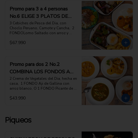
ELECCION, (favor indicar cuales en las 
INSTRUCCIONES ESPECIALES)
Promo para 3 a 4 personas
No.6 ELIGE 3 PLATOS DE
FONDO A TU ELECCION
3 Cebiches de Pesca del Dia, con 
Choclo Peruano, Camote y Cancha,  2 
FONDOLomo Saltado con arroz y 
papas fritas, de la Pitri Mitri, O 1 
$67.990
FONDO Picante de Camarones con 
Arroz blanco

ESCOGE 3 PLATOS DE FONDO DE TU 
ELECCION, (favor indicar cuales en las 
INSTRUCCIONES ESPECIALES)
Promo para dos 2 No.2
COMBINA LOS FONDOS A
TU ELECCION
2 Crema de Vegetales del Dia, hecha en 
casa,  1 FONDO Aji de Gallina con 
arroz blanco, O 1 FONDO Picante de 
Camarones con arroz ESCOGE 2 
$43.990
PLATOS DE FONDO DE TU ELECCION, 
(favor indicar cuales en las 
INSTRUCCIONES ESPECIALES)
Piqueos