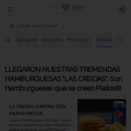
Abrir menu de navegación
Login
¿Dónde quieres pedir?
 Fondo
Agregados
Sanguches
Pisco Sour's
Bebidas
LLEGARON NUESTRAS TREMENDAS
HAMBURGUESAS "LAS CREIDAS", Son
Hamburguesas que se creen Platos!!!!
LA CREIDA CHIFERA CON
PAPAS FRITAS
Jugosa Hamburguesa 150 grs. hecha 
en casa, cubierta con Salsa Agridulce, 
media picantona, crocante Camote 