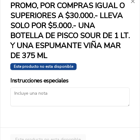
Conócenos
PROMO, POR COMPRAS IGUAL O
SUPERIORES A $30.000.- LLEVA
¡Conócenos!
Términos y condiciones
SOLO POR $5.000.- UNA
Política de privacidad
BOTELLA DE PISCO SOUR DE 1 LT.
Y UNA ESPUMANTE VIÑA MAR
Redes sociales
DE 375 ML
Instagram
Este producto no esta disponible
Facebook
Instrucciones especiales
Mi cuenta
Pedir
Iniciar sesión
Powered by
Este producto no esta disponible