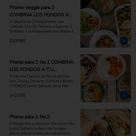
Promo Veggie para 2
COMBINA LOS FONDOS A
TU ELECCION
1 Cebiche de Champiñones, con 
Camote, Choclo Peruano y Cancha, 1 
Solterito a la Arequipeña (ensalada de 
habas verdes, queso fresco, rocoto y 
$39.990
aceitunas), 1  FONDO Tallarin Saltado 
Veggie, con Brocoli, fondos de 
alcachofa, tomate, cebolla, 1 FONDO 
Saltado de Verduras, como nuestro 
Lomo Saltado pero solo con Verduras, 
Promo para 2 No.1 COMBINA
arroz y papas fritas 

LOS FONDOS A TU
ESCOGE 2 PLATOS DE FONDO DE TU 
ELECCION, (favor indicar cuales en las 
ELECCION
2 Cebiche Clasico de Pesca del Dia, 
INSTRUCCIONES ESPECIALES)
con Choclo Peruano, Camote Cancha,  
1 FONDO Lomo Saltado de la Pitri 
Mitri,  1 FONDO Sabrozon Picante de 
$42.690
Camarones con Arroz blanco

ESCOGE 2 PLATOS DE FONDO DE TU 
ELECCION, (favor indicar cuales en las 
INSTRUCCIONES ESPECIALES)
Promo para 2 No.3
2 Sanguches a eleccion, Pescado Frito, 
Lomo Saltado o Seco de Cordero 
(favor indicar cuales en indicaciones 