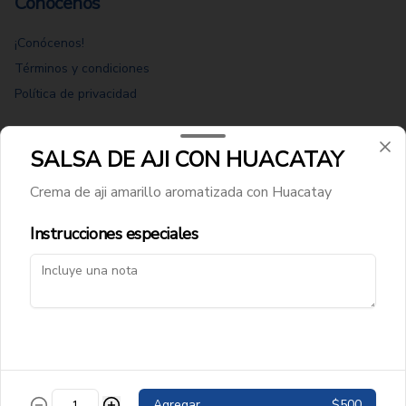
Conócenos
¡Conócenos!
Términos y condiciones
Política de privacidad
Redes sociales
SALSA DE AJI CON HUACATAY
Instagram
Crema de aji amarillo aromatizada con Huacatay
Facebook
Instrucciones especiales
Mi cuenta
Pedir
Iniciar sesión
Powered by
Agregar
$500