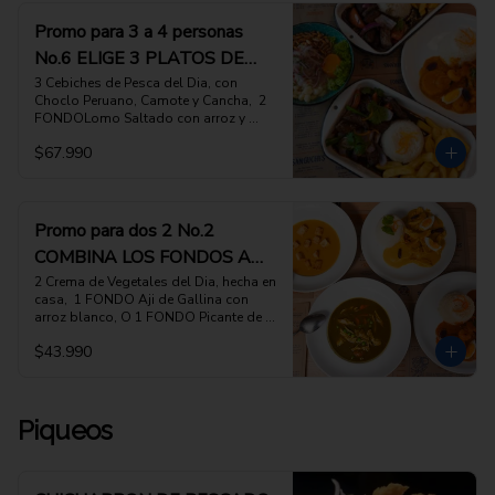
ELECCION, (favor indicar cuales en las 
INSTRUCCIONES ESPECIALES)
Promo para 3 a 4 personas
No.6 ELIGE 3 PLATOS DE
FONDO A TU ELECCION
3 Cebiches de Pesca del Dia, con 
Choclo Peruano, Camote y Cancha,  2 
FONDOLomo Saltado con arroz y 
papas fritas, de la Pitri Mitri, O 1 
$67.990
FONDO Picante de Camarones con 
Arroz blanco

ESCOGE 3 PLATOS DE FONDO DE TU 
ELECCION, (favor indicar cuales en las 
INSTRUCCIONES ESPECIALES)
Promo para dos 2 No.2
COMBINA LOS FONDOS A
TU ELECCION
2 Crema de Vegetales del Dia, hecha en 
casa,  1 FONDO Aji de Gallina con 
arroz blanco, O 1 FONDO Picante de 
Camarones con arroz ESCOGE 2 
$43.990
PLATOS DE FONDO DE TU ELECCION, 
(favor indicar cuales en las 
INSTRUCCIONES ESPECIALES)
Piqueos