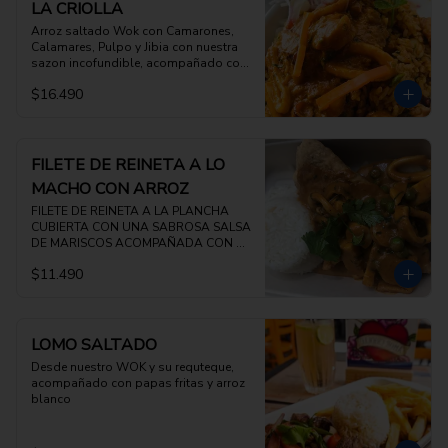
LA CRIOLLA
Arroz saltado Wok con Camarones, 
Calamares, Pulpo y Jibia con nuestra 
sazon incofundible, acompañado con 
salsa criolla
$16.490
FILETE DE REINETA A LO
MACHO CON ARROZ
FILETE DE REINETA A LA PLANCHA 
CUBIERTA CON UNA SABROSA SALSA 
DE MARISCOS ACOMPAÑADA CON 
ARROZ BLANCO
$11.490
LOMO SALTADO
Desde nuestro WOK y su requteque, 
acompañado con papas fritas y arroz 
blanco