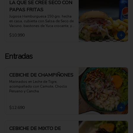
LA QUE SE CREE SECO CON
PAPAS FRITAS
Jugosa Hamburguesa 150 grs. hecha 
en casa, cubierta con Salsa de Seco de 
Vacuno, bastones de Yuca crocante, y 
Salsa Criolla, acompanada con papas 
$10.990
fritas
Entradas
CEBICHE DE CHAMPIÑONES
Marinados en Leche de Tigre, 
acompañado con Camote, Choclo 
Peruano y Cancha
$12.690
CEBICHE DE MIXTO DE