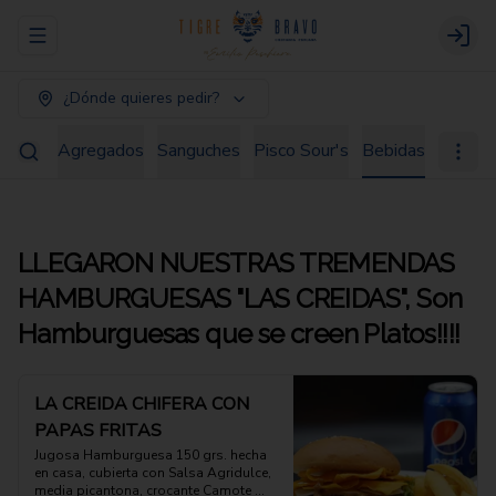
Abrir menu de navegación
Login
¿Dónde quieres pedir?
 Fondo
Agregados
Sanguches
Pisco Sour's
Bebidas
LLEGARON NUESTRAS TREMENDAS
HAMBURGUESAS "LAS CREIDAS", Son
Hamburguesas que se creen Platos!!!!
LA CREIDA CHIFERA CON
PAPAS FRITAS
Jugosa Hamburguesa 150 grs. hecha 
en casa, cubierta con Salsa Agridulce, 
media picantona, crocante Camote 