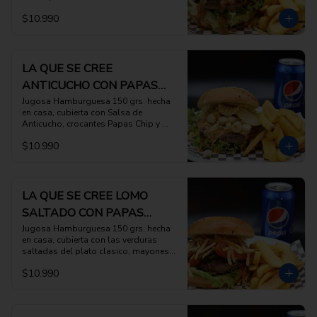
Frito y Nabo Encurtido, acompañada 
$10.990
con porcion de papas fritas
LA QUE SE CREE
ANTICUCHO CON PAPAS
FRITAS
Jugosa Hamburguesa 150 grs. hecha 
en casa, cubierta con Salsa de 
Anticucho, crocantes Papas Chip y 
Choclo Peruano, con papas fritas
$10.990
LA QUE SE CREE LOMO
SALTADO CON PAPAS
FRITAS
Jugosa Hamburguesa 150 grs. hecha 
en casa, cubierta con las verduras 
saltadas del plato clasico, mayonesa 
con jugos de saltado y papas al hilo 
$10.990
con porcion de papas fritas  
IMPERDIBLE!!!